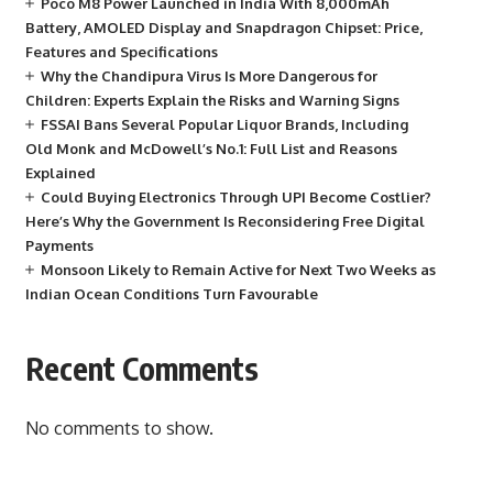
Poco M8 Power Launched in India With 8,000mAh
Battery, AMOLED Display and Snapdragon Chipset: Price,
Features and Specifications
Why the Chandipura Virus Is More Dangerous for
Children: Experts Explain the Risks and Warning Signs
FSSAI Bans Several Popular Liquor Brands, Including
Old Monk and McDowell’s No.1: Full List and Reasons
Explained
Could Buying Electronics Through UPI Become Costlier?
Here’s Why the Government Is Reconsidering Free Digital
Payments
Monsoon Likely to Remain Active for Next Two Weeks as
Indian Ocean Conditions Turn Favourable
Recent Comments
No comments to show.