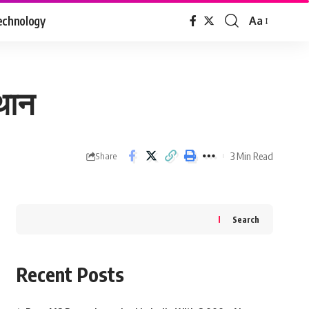
echnology
Aa
Font
Resizer
्थान
3 Min Read
Share
Search
Recent Posts