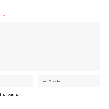
ked
*
 time I comment.