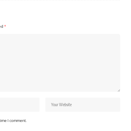
ked
*
 time I comment.