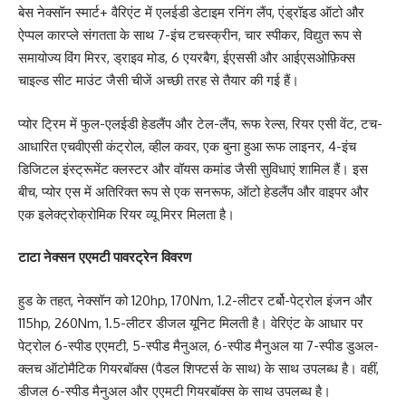
बेस नेक्सॉन स्मार्ट+ वैरिएंट में एलईडी डेटाइम रनिंग लैंप, एंड्रॉइड ऑटो और
ऐप्पल कारप्ले संगतता के साथ 7-इंच टचस्क्रीन, चार स्पीकर, विद्युत रूप से
समायोज्य विंग मिरर, ड्राइव मोड, 6 एयरबैग, ईएससी और आईएसओफ़िक्स
चाइल्ड सीट माउंट जैसी चीजें अच्छी तरह से तैयार की गई हैं।
प्योर ट्रिम में फुल-एलईडी हेडलैंप और टेल-लैंप, रूफ रेल्स, रियर एसी वेंट, टच-
आधारित एचवीएसी कंट्रोल, व्हील कवर, एक बुना हुआ रूफ लाइनर, 4-इंच
डिजिटल इंस्ट्रूमेंट क्लस्टर और वॉयस कमांड जैसी सुविधाएं शामिल हैं। इस
बीच, प्योर एस में अतिरिक्त रूप से एक सनरूफ, ऑटो हेडलैंप और वाइपर और
एक इलेक्ट्रोक्रोमिक रियर व्यू मिरर मिलता है।
टाटा नेक्सन एएमटी पावरट्रेन विवरण
हुड के तहत, नेक्सॉन को 120hp, 170Nm, 1.2-लीटर टर्बो-पेट्रोल इंजन और
115hp, 260Nm, 1.5-लीटर डीजल यूनिट मिलती है। वेरिएंट के आधार पर
पेट्रोल 6-स्पीड एएमटी, 5-स्पीड मैनुअल, 6-स्पीड मैनुअल या 7-स्पीड डुअल-
क्लच ऑटोमैटिक गियरबॉक्स (पैडल शिफ्टर्स के साथ) के साथ उपलब्ध है। वहीं,
डीजल 6-स्पीड मैनुअल और एएमटी गियरबॉक्स के साथ उपलब्ध है।