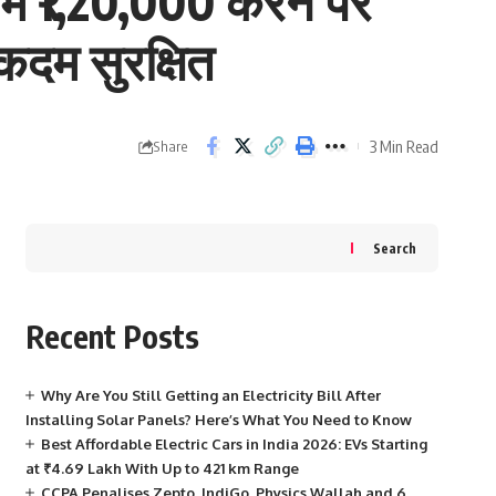
ें ₹1,20,000 करने पर
एकदम सुरक्षित
3 Min Read
Share
Search
Recent Posts
Why Are You Still Getting an Electricity Bill After
Installing Solar Panels? Here’s What You Need to Know
Best Affordable Electric Cars in India 2026: EVs Starting
at ₹4.69 Lakh With Up to 421 km Range
CCPA Penalises Zepto, IndiGo, Physics Wallah and 6