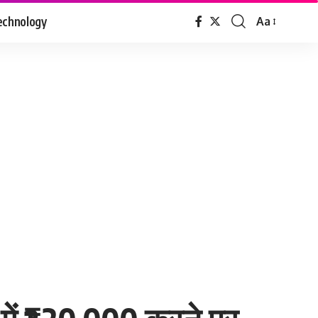
echnology
Aa
Font
Resizer