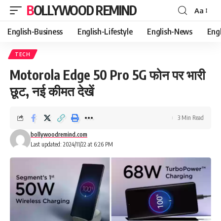
BOLLYWOOD REMIND
Aa
Font
Resizer
English-Business
English-Lifestyle
English-News
Eng
TECH
Motorola Edge 50 Pro 5G फोन पर भारी
छूट, नई कीमत देखें
3 Min Read
bollywoodremind.com
Last updated: 2024/11/22 at 6:26 PM