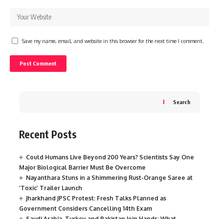
Save my name, email, and website in this browser for the next time I comment.
Search
Recent Posts
Could Humans Live Beyond 200 Years? Scientists Say One
Major Biological Barrier Must Be Overcome
Nayanthara Stuns in a Shimmering Rust-Orange Saree at
‘Toxic’ Trailer Launch
Jharkhand JPSC Protest: Fresh Talks Planned as
Government Considers Cancelling 14th Exam
Saudi Arabia, Turkey and Pakistan Join Hands: What