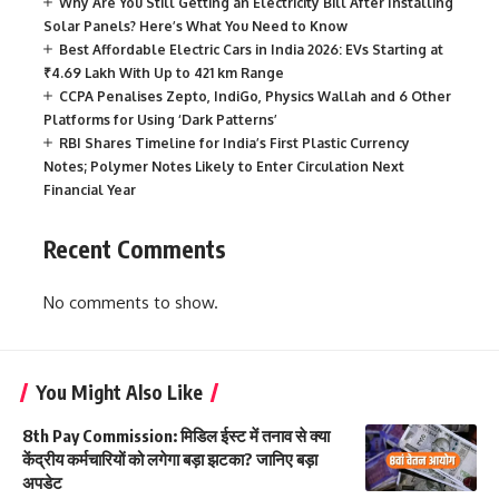
Why Are You Still Getting an Electricity Bill After Installing
Solar Panels? Here’s What You Need to Know
Best Affordable Electric Cars in India 2026: EVs Starting at
₹4.69 Lakh With Up to 421 km Range
CCPA Penalises Zepto, IndiGo, Physics Wallah and 6 Other
Platforms for Using ‘Dark Patterns’
RBI Shares Timeline for India’s First Plastic Currency
Notes; Polymer Notes Likely to Enter Circulation Next
Financial Year
Recent Comments
No comments to show.
You Might Also Like
8th Pay Commission: मिडिल ईस्ट में तनाव से क्या
केंद्रीय कर्मचारियों को लगेगा बड़ा झटका? जानिए बड़ा
अपडेट