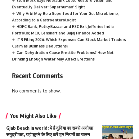
Elon Musk Says Neuralink Could Restore Vision and
Eventually Deliver ‘Superhuman’ Sight
Why Arbi May Be a Superfood for Your Gut Microbiome,
According to a Gastroenterologist
HDFC Bank, PolicyBazaar and REC Exit Jefferies India
Portfolio; MCX, Lenskart and Bajaj Finance Added
ITR Filing 2026: Which Expenses Can Stock Market Traders
Claim as Business Deductions?
Can Dehydration Cause Erectile Problems? How Not
Drinking Enough Water May Affect Erections
Recent Comments
No comments to show.
You Might Also Like
Gjab Beach in world: ये है दुनिया का सबसे अनोखा
समुद्री तट, यहां घूमने के लिए करें इन नियमों का पालन