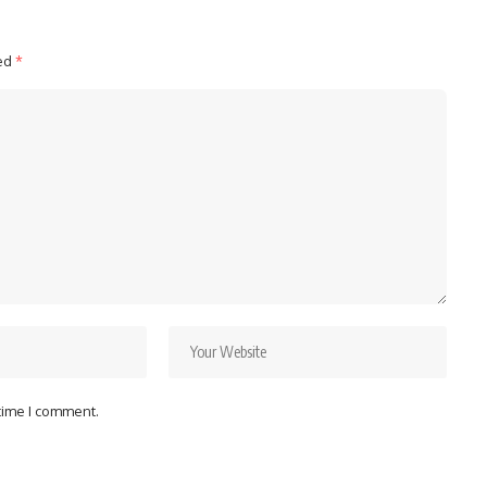
ked
*
 time I comment.