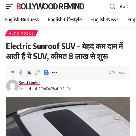
BOLLYWOOD REMIND
Aa
Font
Resizer
English-Business
English-Lifestyle
English-News
Eng
AUTO MOBILE
Electric Sunroof SUV – बेहद कम दाम में
आती हैं ये SUV, कीमत 8 लाख से शुरू
2 Min Read
Swati tanwar
Last updated: 2024/04/28 at 12:21 PM