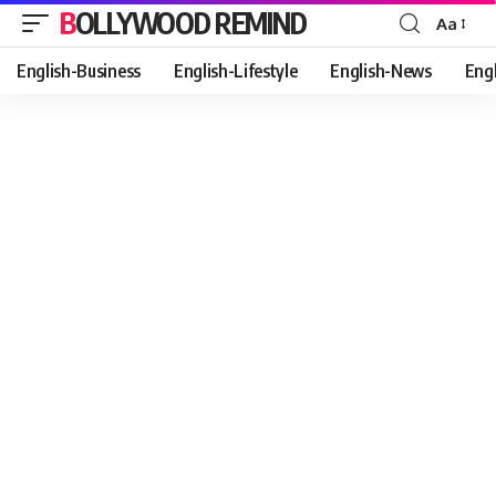
BOLLYWOOD REMIND
Aa
Font
Resizer
English-Business
English-Lifestyle
English-News
Eng