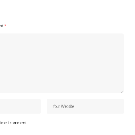
ked
*
 time I comment.