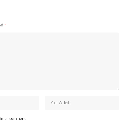
ked
*
 time I comment.