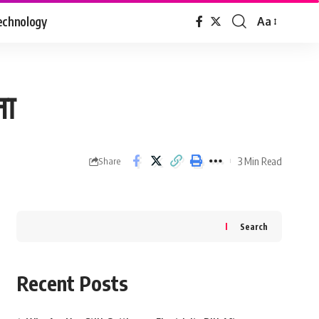
echnology
Aa
Font
Resizer
ना
3 Min Read
Share
Search
Recent Posts