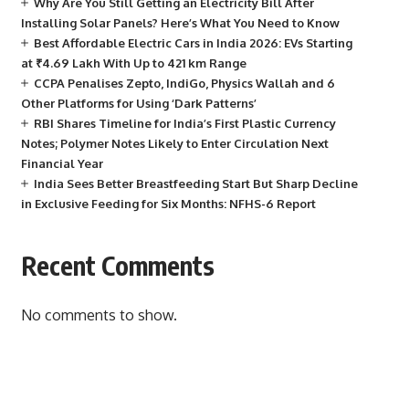
Why Are You Still Getting an Electricity Bill After
Installing Solar Panels? Here’s What You Need to Know
Best Affordable Electric Cars in India 2026: EVs Starting
at ₹4.69 Lakh With Up to 421 km Range
CCPA Penalises Zepto, IndiGo, Physics Wallah and 6
Other Platforms for Using ‘Dark Patterns’
RBI Shares Timeline for India’s First Plastic Currency
Notes; Polymer Notes Likely to Enter Circulation Next
Financial Year
India Sees Better Breastfeeding Start But Sharp Decline
in Exclusive Feeding for Six Months: NFHS-6 Report
Recent Comments
No comments to show.