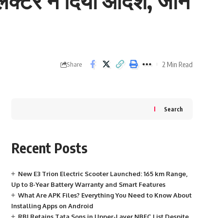
लेक्टर ने दिया आदेश, जानें
2 Min Read
Share
Search
Recent Posts
New E3 Trion Electric Scooter Launched: 165 km Range,
Up to 8-Year Battery Warranty and Smart Features
What Are APK Files? Everything You Need to Know About
Installing Apps on Android
RBI Retains Tata Sons in Upper-Layer NBFC List Despite