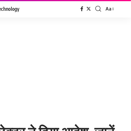
echnology
Aa
Font
Resizer