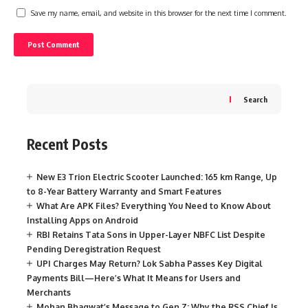
Save my name, email, and website in this browser for the next time I comment.
Search
Recent Posts
New E3 Trion Electric Scooter Launched: 165 km Range, Up
to 8-Year Battery Warranty and Smart Features
What Are APK Files? Everything You Need to Know About
Installing Apps on Android
RBI Retains Tata Sons in Upper-Layer NBFC List Despite
Pending Deregistration Request
UPI Charges May Return? Lok Sabha Passes Key Digital
Payments Bill—Here’s What It Means for Users and
Merchants
Mohan Bhagwat’s Message to Gen Z: Why the RSS Chief Is