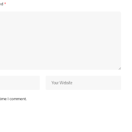
ked
*
 time I comment.