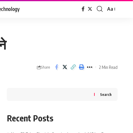
echnology
Aa
Font
Resizer
ने
2 Min Read
Share
Search
Recent Posts