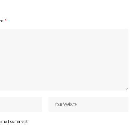
ked
*
 time I comment.