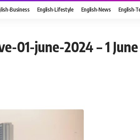
lish-Business
English-Lifestyle
English-News
English-T
ve-01-june-2024 – 1 June स