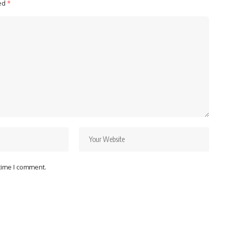
ked
*
 time I comment.