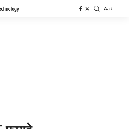
echnology
Aa
Font
Resizer