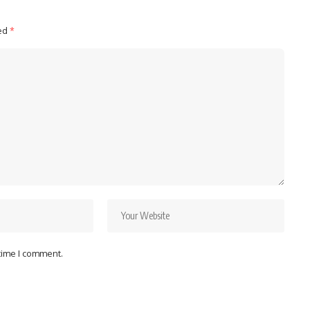
ked
*
 time I comment.