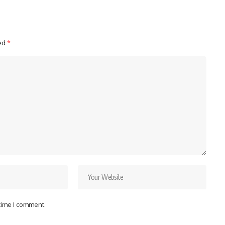
ked
*
 time I comment.