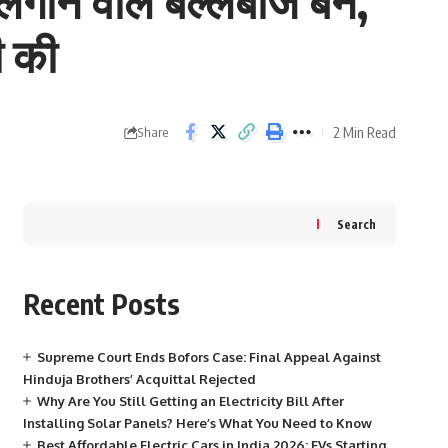
ने वाले बल्लेबाज बने,
ी की
2 Min Read
Share
Search
Recent Posts
Supreme Court Ends Bofors Case: Final Appeal Against
Hinduja Brothers’ Acquittal Rejected
Why Are You Still Getting an Electricity Bill After
Installing Solar Panels? Here’s What You Need to Know
Best Affordable Electric Cars in India 2026: EVs Starting