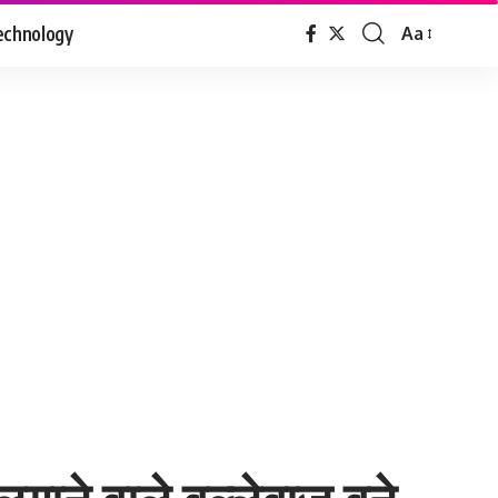
echnology
Aa
Font
Resizer