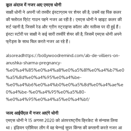
कूल अंदाज में नजर आए एमएस धोनी
साक्षी धोनी ने अपनी जो तस्वीर इंस्टाग्राम पर शेयर की है, उसमें वह पिंक कलर
की फ्लोरल प्रिंट गाउन पहने नजर आ रही है। एमएस धोनी ने व्हाइट कलर की
शर्ट पहनी है, जिसमें रेड और ग्रीन स्ट्राइप्स कॉलर और स्लीव्स पर दी हुई हैं।
इंस्टा स्टोरी पर साक्षी ने कई सारी तस्वीरें शेयर की है, जिसमें एमएस धोनी अपने
फ्रेंड्स के साथ चिल करते नजर आ रहे हैं।
alsoread
https://bollywoodremind.com/ab-de-villiers-on-
anushka-sharma-pregnancy-
%e0%a4%85%e0%a4%a8%e0%a5%81%e0%a4%b7%e0
%a5%8d%e0%a4%95%e0%a4%be-
%e0%a4%b6%e0%a4%b0%e0%a5%8d%e0%a4%ae%e
0%a4%be-%e0%a4%95%e0%a5%80-
%e0%a4%95%e0%a4%a5%e0%a4%bf/
जल्द आईपीएल में नजर आएंगे धोनी
एमएस धोनी ने 15 अगस्त 2020 को अंतरराष्ट्रीय क्रिकेट से संन्यास लिया
था। इंडियन प्रीमियर लीग में वह चेन्नई सुपर किंग्स की कप्तानी करते नजर आ