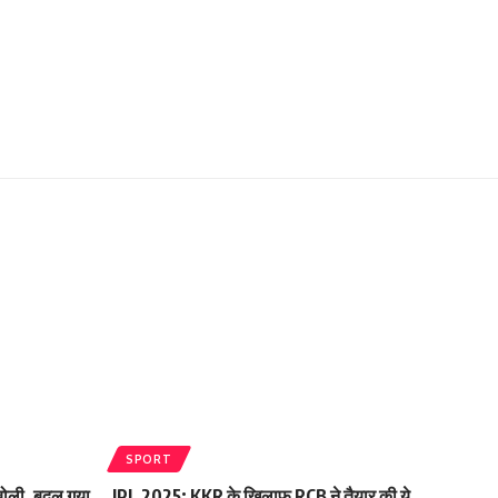
SPORT
 बोली ,बदल गया
IPL 2025: KKR के खिलाफ RCB ने तैयार की ये