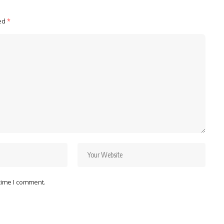
ked
*
 time I comment.