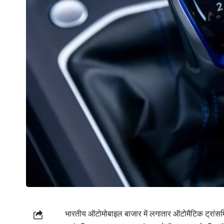
भारतीय ऑटोमोबाइल बाजार में लगातार ऑटोमैटिक ट्रांसमि