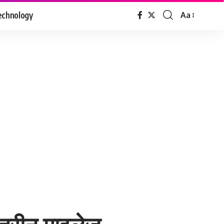
echnology
Aa
Font
Resizer