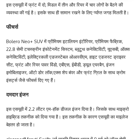
इस एसयूवी में फ्रंट में दो, मिडल में तीन और रियर में चार लोगों के बैठने की
व्‍यवस्‍था की गई है। इसके साथ ही सामान रखने के लिए र्प्‍याप्‍त जगह मिलती है।
फीचर्स
Bolero Neo+ SUV में प्रीमियम इटालियन इंटीरियर, प्रीमियम फैब्रिक,
22.8 सेमी टचस्‍क्रीन इंफोटेनमेंट सिस्‍टम, ब्‍लूटूथ कनेक्टिविटी, यूएसबी, ऑक्‍स
कनेक्टिविटी, इलेक्ट्रिकली एडजस्‍टेबल ओआरवीएम, हाइट एडजस्‍ट ड्राइवर
सीट, फ्रंट और रियर पावर विंडो, एबीएस, ईबीडी, ड्यूल एयरबैग, इंजन
इमोबिलाइजर, ऑटो डोर लॉक,एक्‍स शेप बंपर और फ्रंट ग्रिल के साथ क्रोम
इंसर्ट्स जैसे फीचर्स दिए गए हैं।
दमदार इंजन
इस एसयूवी में 2.2 लीटर एम-हॉक डीजल इंजन दिया है। जिसके साथ माइक्रो
हाइब्रिड तकनीक को दिया गया है। इस तकनीक के कारण एसयूवी का माइलेज
बेहतर हो जाता है।