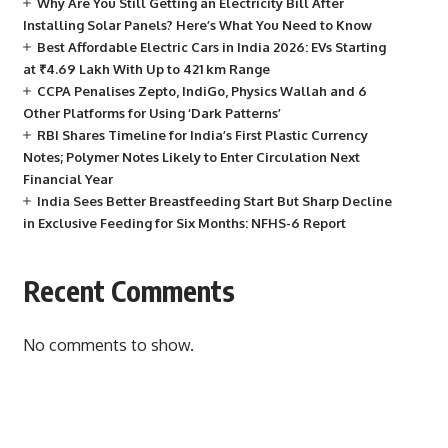
Why Are You Still Getting an Electricity Bill After
Installing Solar Panels? Here’s What You Need to Know
Best Affordable Electric Cars in India 2026: EVs Starting
at ₹4.69 Lakh With Up to 421 km Range
CCPA Penalises Zepto, IndiGo, Physics Wallah and 6
Other Platforms for Using ‘Dark Patterns’
RBI Shares Timeline for India’s First Plastic Currency
Notes; Polymer Notes Likely to Enter Circulation Next
Financial Year
India Sees Better Breastfeeding Start But Sharp Decline
in Exclusive Feeding for Six Months: NFHS-6 Report
Recent Comments
No comments to show.