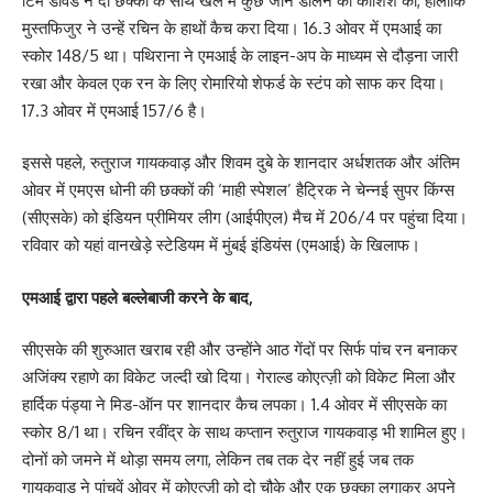
टिम डेविड ने दो छक्कों के साथ खेल में कुछ जान डालने की कोशिश की, हालांकि
मुस्तफिजुर ने उन्हें रचिन के हाथों कैच करा दिया। 16.3 ओवर में एमआई का
स्कोर 148/5 था। पथिराना ने एमआई के लाइन-अप के माध्यम से दौड़ना जारी
रखा और केवल एक रन के लिए रोमारियो शेफर्ड के स्टंप को साफ कर दिया।
17.3 ओवर में एमआई 157/6 है।
इससे पहले, रुतुराज गायकवाड़ और शिवम दुबे के शानदार अर्धशतक और अंतिम
ओवर में एमएस धोनी की छक्कों की ‘माही स्पेशल’ हैट्रिक ने चेन्नई सुपर किंग्स
(सीएसके) को इंडियन प्रीमियर लीग (आईपीएल) मैच में 206/4 पर पहुंचा दिया।
रविवार को यहां वानखेड़े स्टेडियम में मुंबई इंडियंस (एमआई) के खिलाफ।
एमआई द्वारा पहले बल्लेबाजी करने के बाद,
सीएसके की शुरुआत खराब रही और उन्होंने आठ गेंदों पर सिर्फ पांच रन बनाकर
अजिंक्य रहाणे का विकेट जल्दी खो दिया। गेराल्ड कोएत्ज़ी को विकेट मिला और
हार्दिक पंड्या ने मिड-ऑन पर शानदार कैच लपका। 1.4 ओवर में सीएसके का
स्कोर 8/1 था। रचिन रवींद्र के साथ कप्तान रुतुराज गायकवाड़ भी शामिल हुए।
दोनों को जमने में थोड़ा समय लगा, लेकिन तब तक देर नहीं हुई जब तक
गायकवाड़ ने पांचवें ओवर में कोएत्ज़ी को दो चौके और एक छक्का लगाकर अपने