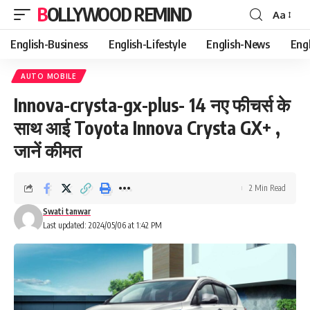
BOLLYWOOD REMIND
Aa
Font
Resizer
English-Business
English-Lifestyle
English-News
Eng
AUTO MOBILE
Innova-crysta-gx-plus- 14 नए फीचर्स के
साथ आई Toyota Innova Crysta GX+ ,
जानें कीमत
2 Min Read
Swati tanwar
Last updated: 2024/05/06 at 1:42 PM