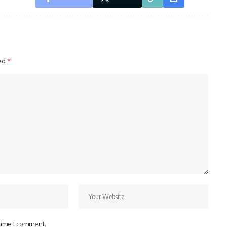
ked
*
 time I comment.