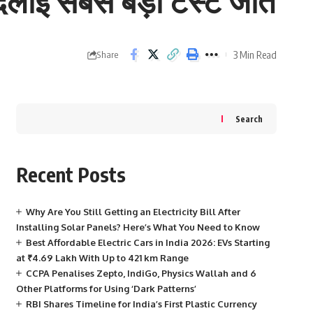
लाई सबसे बड़ी टेस्ट जीत
3 Min Read
Share
Search
Recent Posts
Why Are You Still Getting an Electricity Bill After
Installing Solar Panels? Here’s What You Need to Know
Best Affordable Electric Cars in India 2026: EVs Starting
at ₹4.69 Lakh With Up to 421 km Range
CCPA Penalises Zepto, IndiGo, Physics Wallah and 6
Other Platforms for Using ‘Dark Patterns’
RBI Shares Timeline for India’s First Plastic Currency