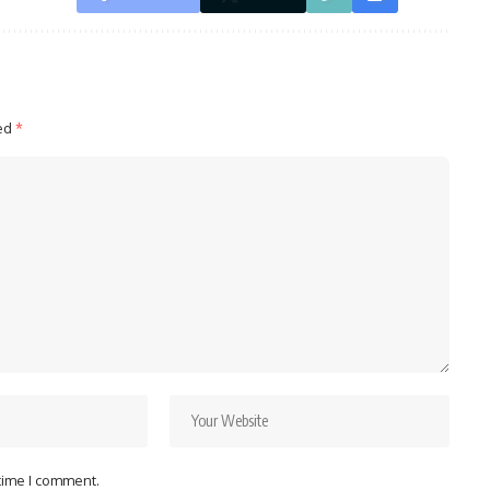
ked
*
 time I comment.