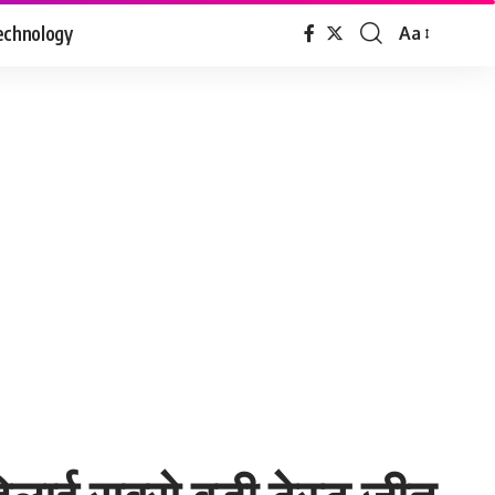
echnology
Aa
Font
Resizer