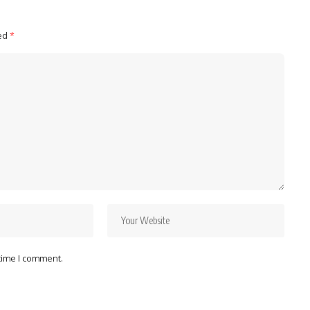
ked
*
 time I comment.