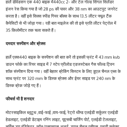
हार्ले डेविडसन एक 440 बाइक में440cc 2- और टेल गोल्ड सिंगल सिलेंडर
इंजन रेस किया गया है जो 28 ps की पावर और 38 nm का आउटपुट जनरेट
करता है। वहीं इसे सिक्स स्पीड गियर बॉक्स के साथ 13.5 लीटर फ्यूल टैंक
कैपेसिटी से भी जोड़ा गया। रही बात माइलेज की तो इसे प्रति लीटर पेट्रोल में
35 किलोमीटर तक चला सकते हैं।
दमदार सस्पेंशन और ब्रेक्स
हार्ले एक्स440 बाइक के सस्पेंशन की बात करें तो इसकी फ्रंट में 43 mm kvb
डाउन फोर्क का रियर साइड में 7 स्टेप प्रीलोड एडजस्टेबल गैस फील्ड ट्विन
शॉक संस्पेंशन दिया गया। वहीं बेहतर ब्रेकिंग सिस्टम के लिए डुएल चैनल एब्स के
साथ फ्रंट पर 320 mm के डिस्क ब्रेक्स और ईयर साइड पर 240 nm के
डिस्क ब्रेक जोड़े गए हैं।
फीचर्स भी है शनदार
मोटरसाइकिल ब्लूटूथ ,वाई-फाई ,वाय-फाई, रेट्रो थीम्ड एलईडी सर्कुलर एलईडी
हेडलाइट, एलईडी डेटाइम रनिंग लाइट, यूएसबी चार्जिंग पोर्ट, एलईडी टेललाइट,
सर्विस ड्यू इंडिकेटर, कॉल/एसएमएस अलर्ट, ड्यूल चैनल एबीएस, एचडी कनेक्ट