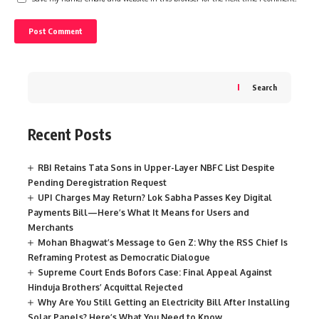
Search
Recent Posts
RBI Retains Tata Sons in Upper-Layer NBFC List Despite
Pending Deregistration Request
UPI Charges May Return? Lok Sabha Passes Key Digital
Payments Bill—Here’s What It Means for Users and
Merchants
Mohan Bhagwat’s Message to Gen Z: Why the RSS Chief Is
Reframing Protest as Democratic Dialogue
Supreme Court Ends Bofors Case: Final Appeal Against
Hinduja Brothers’ Acquittal Rejected
Why Are You Still Getting an Electricity Bill After Installing
Solar Panels? Here’s What You Need to Know