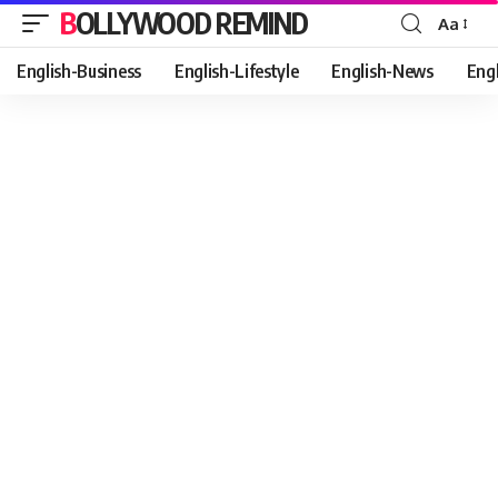
BOLLYWOOD REMIND
Aa
Font
Resizer
English-Business
English-Lifestyle
English-News
Eng