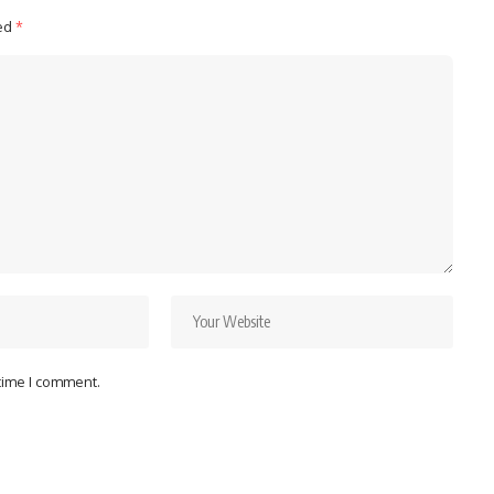
ked
*
 time I comment.