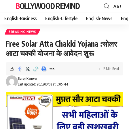
BOLLYWOOD REMIND
Aa
Font
Resizer
English-Business
English-Lifestyle
English-News
Eng
BREAKING NEWS
Free Solar Atta Chakki Yojana :सोलर
आटा चक्की योजना के आवेदन शुरू
12 Min Read
Saroj Kanwar
Last updated: 2025/09/02 at 6:05 PM