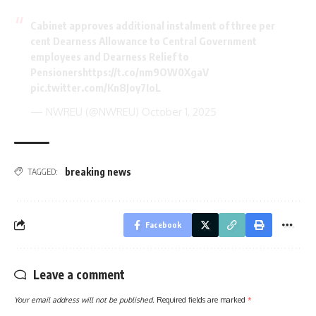
Cabinet approves additional instalment of three per
cent Dearness Allowance to Central Government
employees and Dearness Relief to
Pensioners
https://t.co/nm9OW0XgaV
pic.twitter.com/Kn8Joy7IoL
— NWREU (@NWREU)
October 1, 2025
breaking news
TAGGED:
Facebook
Leave a comment
Your email address will not be published.
Required fields are marked
*