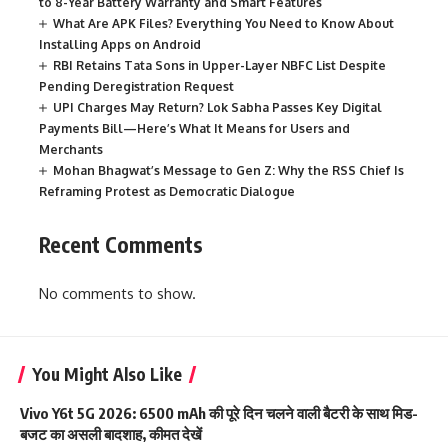
to 8-Year Battery Warranty and Smart Features
What Are APK Files? Everything You Need to Know About
Installing Apps on Android
RBI Retains Tata Sons in Upper-Layer NBFC List Despite
Pending Deregistration Request
UPI Charges May Return? Lok Sabha Passes Key Digital
Payments Bill—Here’s What It Means for Users and
Merchants
Mohan Bhagwat’s Message to Gen Z: Why the RSS Chief Is
Reframing Protest as Democratic Dialogue
Recent Comments
No comments to show.
You Might Also Like
Vivo Y6t 5G 2026: 6500 mAh की पूरे दिन चलने वाली बैटरी के साथ मिड-
बजट का असली बादशाह, कीमत देखें