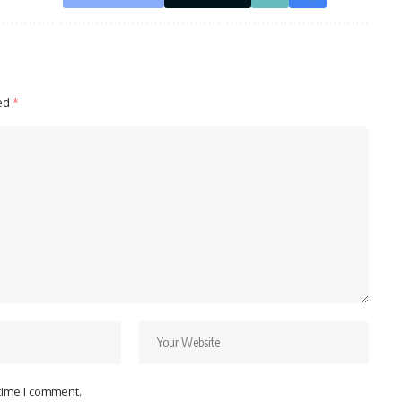
ked
*
 time I comment.