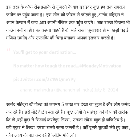
इस तरह के ऑफ रोड इलाके से गुजरने के बाद ड्राइवर कुछ हद तक समतल
जमीन पर पहुंच जाता है। इस सीन को जीवन से जोड़ते हुए ,आनंद महिंद्रा ने
अपने कैप्शन में कहा ,आप अपनी मंजिल तक पहुंच जाएंगे। चाहे रास्ता कितना भी
कठिन क्यों ना हो। वह कहना चाहते हैं की चाहे रास्ता घुमावदार हो या खड़ी चढ़ाई ,
मंजिल उम्मीद और उपलब्धि की चिन्ह बनाकर आपका इंतजार करती है।
You’ll get to your destination…
No matter how tough the road…
#MondayMotivation
pic.twitter.com/2Z1WQmeYPy
— anand mahindra (@anandmahindra)
July 8, 2024
आनंद महिंद्रा की पोस्ट को लगभग 5 लाख बार देखा जा चुका है और लोग कमेंट
कर रहे हैं। इसे मोटीवेटिंग बता रहे हैं। कुछ लोगों ने महिंद्रा की जीप की तारीफ
कि तो ,वहीं कुछ ने रिप्लाई करतेहुए लिखा , उनका संदेश बहुत ही पॉजिटिव है।
वही यूज़र ने लिखा ,हमेशा चलते रहना जरूरी है। वहीं दूसरे चुटकी लेते हुए कहा ,
कौन लक्ष्य की बात कर रहे हैं ‘अंतिम मंजिल’।