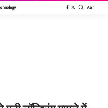
echnology
Aa
Font
Resizer