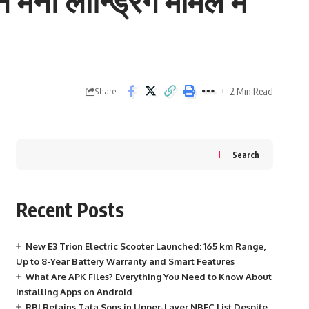
मनी लॉन्ड्रिंग मामले में
2 Min Read
Share
Search
Recent Posts
New E3 Trion Electric Scooter Launched: 165 km Range,
Up to 8-Year Battery Warranty and Smart Features
What Are APK Files? Everything You Need to Know About
Installing Apps on Android
RBI Retains Tata Sons in Upper-Layer NBFC List Despite