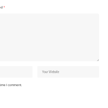
ked
*
 time I comment.