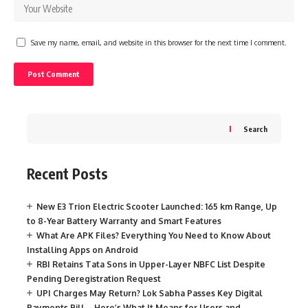
Save my name, email, and website in this browser for the next time I comment.
Search
Recent Posts
New E3 Trion Electric Scooter Launched: 165 km Range, Up
to 8-Year Battery Warranty and Smart Features
What Are APK Files? Everything You Need to Know About
Installing Apps on Android
RBI Retains Tata Sons in Upper-Layer NBFC List Despite
Pending Deregistration Request
UPI Charges May Return? Lok Sabha Passes Key Digital
Payments Bill—Here’s What It Means for Users and