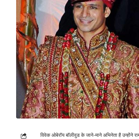
विवेक ओबेरॉय बॉलीवुड के जाने-माने अभिनेता है उन्होंने र