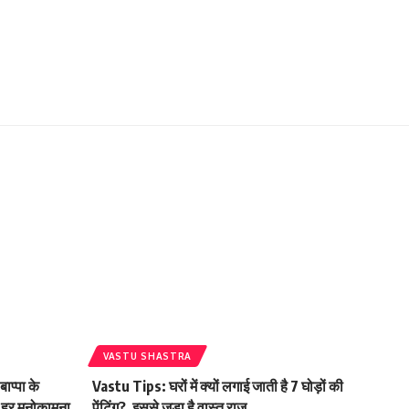
VASTU SHASTRA
प्पा के
Vastu Tips: घरों में क्यों लगाई जाती है 7 घोड़ों की
र हर मनोकामना
पेंटिंग?, इससे जुड़ा है वास्तु राज