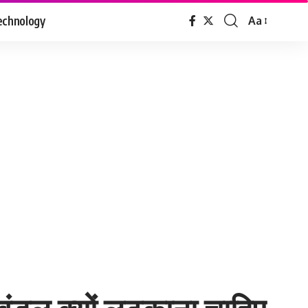
echnology
Aa
Font
Resizer