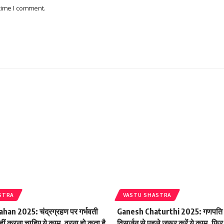
 time I comment.
STRA
VASTU SHASTRA
an 2025: चंद्रग्रहण पर गर्भवती
Ganesh Chaturthi 2025: गणपति बा
ीं करना चाहिए ये काम, वरना हो कता है
विसर्जन से पहले जरूर करें ये काम, फि