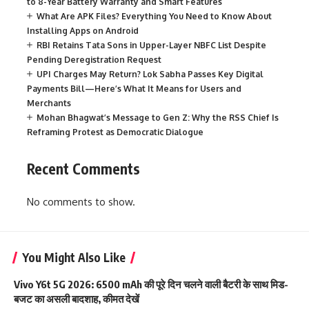
to 8-Year Battery Warranty and Smart Features
What Are APK Files? Everything You Need to Know About
Installing Apps on Android
RBI Retains Tata Sons in Upper-Layer NBFC List Despite
Pending Deregistration Request
UPI Charges May Return? Lok Sabha Passes Key Digital
Payments Bill—Here’s What It Means for Users and
Merchants
Mohan Bhagwat’s Message to Gen Z: Why the RSS Chief Is
Reframing Protest as Democratic Dialogue
Recent Comments
No comments to show.
You Might Also Like
Vivo Y6t 5G 2026: 6500 mAh की पूरे दिन चलने वाली बैटरी के साथ मिड-
बजट का असली बादशाह, कीमत देखें