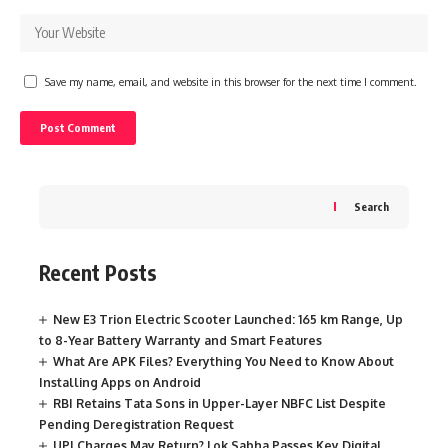
Save my name, email, and website in this browser for the next time I comment.
Search
Recent Posts
New E3 Trion Electric Scooter Launched: 165 km Range, Up
to 8-Year Battery Warranty and Smart Features
What Are APK Files? Everything You Need to Know About
Installing Apps on Android
RBI Retains Tata Sons in Upper-Layer NBFC List Despite
Pending Deregistration Request
UPI Charges May Return? Lok Sabha Passes Key Digital