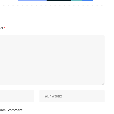
ked
*
 time I comment.