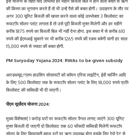
इस योजना के तहत यदि लाभार्थी हर महीने बिजली बिल में होने वाली बचत से ऋण
की किस्त का भुगतान करते हैं तो भी उन्हें पैसे की बचत होगी। उदाहरण के तौर पर
अगर 300 यूनिट बिजली की खपत करने वाला कोई उपभोक्ता 3 किलोवाट का
रूफटॉप सोलर प्लांट लगाता है तो उसे पूरी बिजली मुफ्त मिलेगी और हर महीने
करीब 1875 रुपये का बिजली बिल भी नहीं देना होगा. इस बचत में से करीब 610
रुपये की ईएमआई चुकाने पर भी करीब 1265 रुपये की रकम बचेगी यानी हर साल
15,000 रुपये से ज्यादा की बचत होगी.
PM Suryoday Yojana 2024: RWAs to be given subsidy
आरडब्ल्यूए/ग्रुप हाउसिंग सोसायटी को कॉमन एरिया लाइटिंग, ईवी चार्जिंग आदि
के लिए 500 किलोवाट तक के रूफटॉप सोलर प्लांट के लिए 18,000 रुपये प्रति
किलोवाट की सब्सिडी भी दी जाएगी।
पीएम सूर्योदय योजना 2024:
मुख्य विशेषताएं 1 करोड़ घरों पर रूफटॉप सोलर पैनल लगाए जाएंगे 300 यूनिट
मुफ्त बिजली दी जाएगी दो किलोवाट तक 60 फीसदी सब्सिडी मिलेगी रूफटॉप
सोलर के लिए किफायती ब्याज दरों पर ऋण उपलब्ध होगा इसके लिए रेपो रेट से