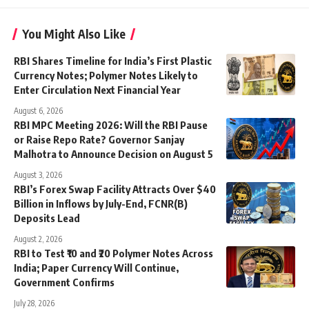
You Might Also Like
RBI Shares Timeline for India’s First Plastic
Currency Notes; Polymer Notes Likely to
Enter Circulation Next Financial Year
August 6, 2026
RBI MPC Meeting 2026: Will the RBI Pause
or Raise Repo Rate? Governor Sanjay
Malhotra to Announce Decision on August 5
August 3, 2026
RBI’s Forex Swap Facility Attracts Over $40
Billion in Inflows by July-End, FCNR(B)
Deposits Lead
August 2, 2026
RBI to Test ₹10 and ₹20 Polymer Notes Across
India; Paper Currency Will Continue,
Government Confirms
July 28, 2026